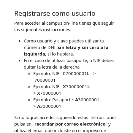
Registrarse como usuario
Para acceder al campus on-line tienes que seguir
las siguientes instrucciones:
Como usuario y clave puedes utilizar tu
número de DNI,
sin letra y sin cero a la
izquierda
, si lo hubiera.
En el caso de utilizar pasaporte, o NIE debes
quitar la letra de la derecha
Ejemplo: NIF: 070000001
L
->
70000001
Ejemplo: NIE:
X
70000001
L
-
>
X
70000001
Ejemplo: Pasaporte:
A
30000001 -
>
A
30000001
Si no logras acceder siguiendo estas instrucciones
pulsa en "
recordar por correo electrónico
" y
utiliza el email que incluiste en el impreso de